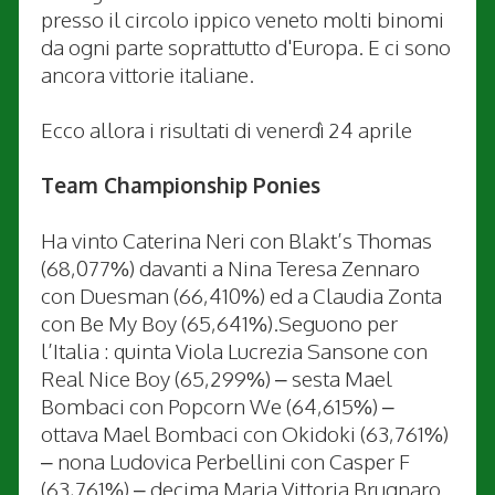
presso il circolo ippico veneto molti binomi
da ogni parte soprattutto d'Europa. E ci sono
ancora vittorie italiane.
Ecco allora i risultati di venerdì 24 aprile
Team Championship Ponies
Ha vinto Caterina Neri con Blakt’s Thomas
(68,077%) davanti a Nina Teresa Zennaro
con Duesman (66,410%) ed a Claudia Zonta
con Be My Boy (65,641%).Seguono per
l’Italia : quinta Viola Lucrezia Sansone con
Real Nice Boy (65,299%) – sesta Mael
Bombaci con Popcorn We (64,615%) –
ottava Mael Bombaci con Okidoki (63,761%)
– nona Ludovica Perbellini con Casper F
(63,761%) – decima Maria Vittoria Brugnaro