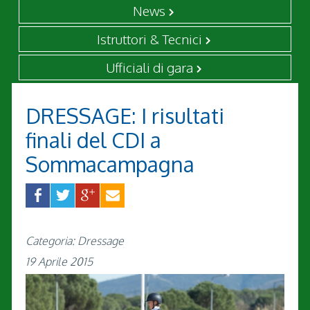
News
Istruttori & Tecnici
Ufficiali di gara
DRESSAGE: I risultati
finali del CDI a
Sommacampagna
Categoria: Dressage
19 Aprile 2015