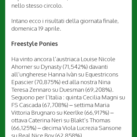
nello stesso circolo.
Intano ecco i risultati della giornata finale,
domenica 19 aprile.
Freestyle Ponies
Ha vinto ancora l’austriaca Louise Nicole
Ahorner su Dynasty (71,542%) davanti
all’ungherese Hanna Ivàn su Equestricons
Epascier (70,875%) ed alla nostra Nina
Teresa Zennaro su Duesman (69,208%).
Seguono per l’Italia : quinta Cecilia Magni su
FS Cascada (67,708%) – settima Maria
Vittoria Brugnaro su Keerlke (66,917%) –
ottava Caterina Neri su Blakt’s Thomas
(66,125%) – decima Viola Lucrezia Sansone
su Real Nice Boy (62,858%).