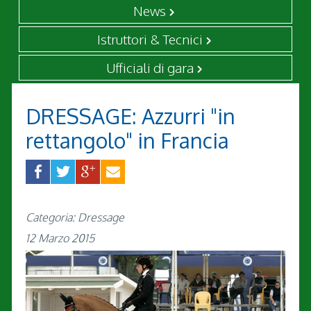
News
Istruttori & Tecnici
Ufficiali di gara
DRESSAGE: Azzurri "in
rettangolo" in Francia
Categoria: Dressage
12 Marzo 2015