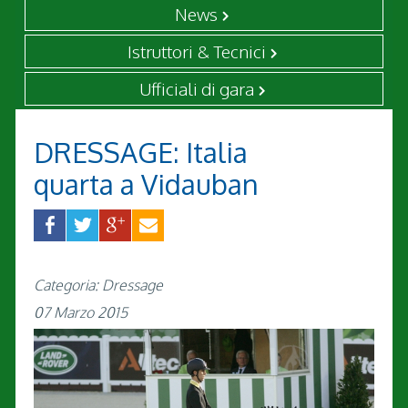
News
Istruttori & Tecnici
Ufficiali di gara
DRESSAGE: Italia
quarta a Vidauban
Categoria: Dressage
07 Marzo 2015