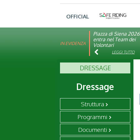
OFFICIAL
Piazza di Siena 2026
FISE: aperta la Cam
entra nel Team dei
affiliazione 2026
IN EVIDENZA
Volontari
LEGGI TUTTO
LEGGI TUTTO
DRESSAGE
Dressage
Struttura
Programmi
Documenti