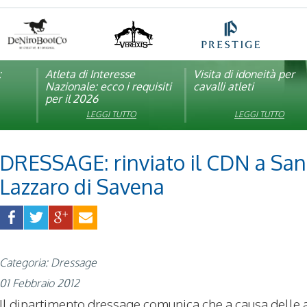
:
pagna
Atleta di Interesse
Natale con la FISE: al via
Visita di idoneità per
Studente Atleta di alto
Nazionale: ecco i requisiti
la nona edizione
cavalli atleti
livello: pubblicato il b
per il 2026
dell’iniziativa solidale della
per l’anno scolastico
Federazione Italiana Sport
2025/2026
LEGGI TUTTO
LEGGI TUTTO
LEGGI TUTTO
LEGGI TUTTO
Equestri
DRESSAGE: rinviato il CDN a San
Lazzaro di Savena
Categoria: Dressage
01 Febbraio 2012
Il dipartimento dressage comunica che a causa delle a