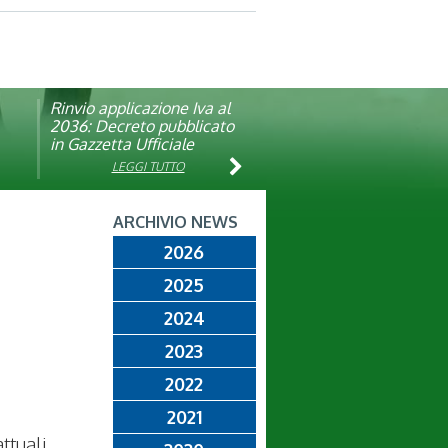
Rinvio applicazione Iva al
Visita veterinaria annuale
ando
2036: Decreto pubblicato
in Gazzetta Ufficiale
LEGGI TUTTO
LEGGI TUTTO
ARCHIVIO NEWS
2026
2025
2024
2023
2022
2021
ttuali