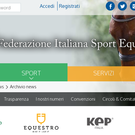
Accedi
Registrati
SPORT
SERVIZI
ws
Archivio news
Trasparenza
I nostri numeri
Convenzioni
Circoli & Comitat