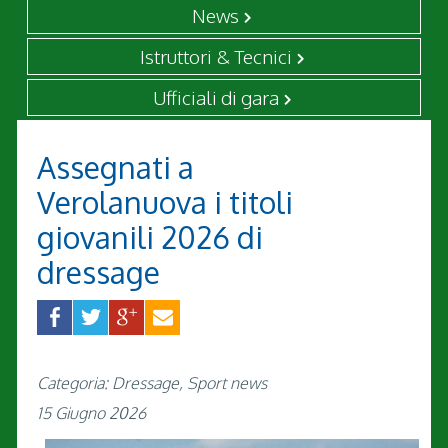
News
Istruttori & Tecnici
Ufficiali di gara
Assegnati a
Verolanuova i titoli
giovanili 2026 di
dressage
Categoria: Dressage, Sport news
15 Giugno 2026