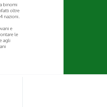
da binomi
fatti oltre
14 nazioni.
ovani e
rontare le
e agli
vani