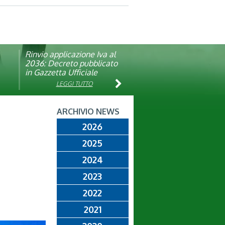
Rinvio applicazione Iva al
Visita veterinaria annuale
ando
2036: Decreto pubblicato
in Gazzetta Ufficiale
LEGGI TUTTO
LEGGI TUTTO
ARCHIVIO NEWS
2026
2025
2024
2023
2022
2021