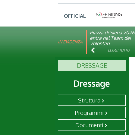
OFFICIAL
Piazza di Siena 2026
FISE: aperta la Cam
entra nel Team dei
affiliazione 2026
IN EVIDENZA
Volontari
LEGGI TUTTO
LEGGI TUTTO
DRESSAGE
Dressage
Struttura
Programmi
Documenti