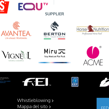
SUPPLIER
Whistleblowing
Mappa del sito
FED