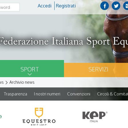
Accedi
Registrati
SPORT
SERVIZI
ws
Archivio news
Trasparenza
I nostri numeri
Convenzioni
Circoli & Comitat