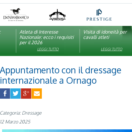
:
pagna
Atleta di Interesse
Natale con la FISE: al via
Visita di idoneità per
Studente Atleta di alto
Nazionale: ecco i requisiti
la nona edizione
cavalli atleti
livello: pubblicato il b
per il 2026
dell’iniziativa solidale della
per l’anno scolastico
Federazione Italiana Sport
2025/2026
LEGGI TUTTO
LEGGI TUTTO
LEGGI TUTTO
LEGGI TUTTO
Equestri
Appuntamento con il dressage
internazionale a Ornago
Categoria: Dressage
12 Marzo 2025