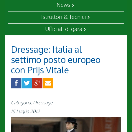
News
Istruttori & Tecnici
Ufficiali di gara
Dressage: Italia al
settimo posto europeo
con Prijs Vitale
Categoria: Dressage
15 Luglio 2012