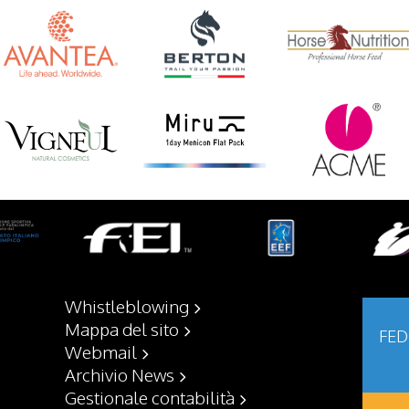
Whistleblowing
Mappa del sito
FED
Webmail
Archivio News
Gestionale contabilità