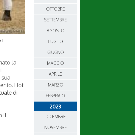
OTTOBRE
SETTEMBRE
AGOSTO
si
LUGLIO
GIUGNO
mato la
MAGGIO
i
APRILE
a sua
vento. Hot
MARZO
tuale di
FEBBRAIO
2023
 il
DICEMBRE
NOVEMBRE