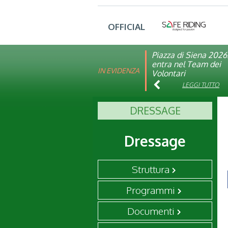
OFFICIAL
Piazza di Siena 2026
FISE: aperta la Cam
entra nel Team dei
affiliazione 2026
IN EVIDENZA
Volontari
LEGGI TUTTO
LEGGI TUTTO
DRESSAGE
Dressage
Struttura
Programmi
Documenti