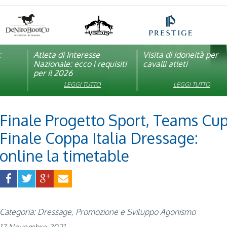
:
pagna
Atleta di Interesse
Natale con la FISE: al via
Visita di idoneità per
Studente Atleta di alto
Nazionale: ecco i requisiti
la nona edizione
cavalli atleti
livello: pubblicato il b
per il 2026
dell’iniziativa solidale della
per l’anno scolastico
Federazione Italiana Sport
2025/2026
LEGGI TUTTO
LEGGI TUTTO
LEGGI TUTTO
LEGGI TUTTO
Equestri
Finale Progetto Sport, Teams Cup
Finale Coppa Italia Dressage:
online la timetable
Categoria: Dressage, Promozione e Sviluppo Agonismo
17 Novembre 2021