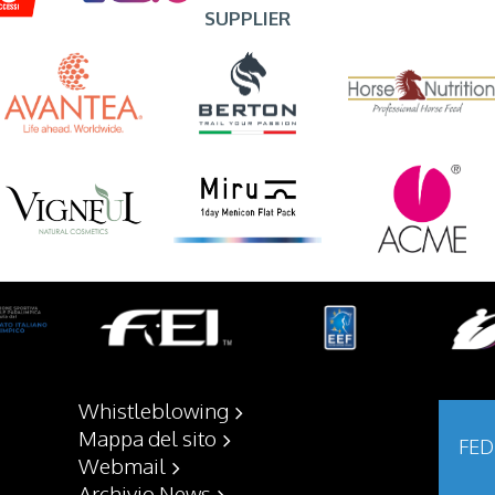
SUPPLIER
Whistleblowing
Mappa del sito
FED
Webmail
Archivio News