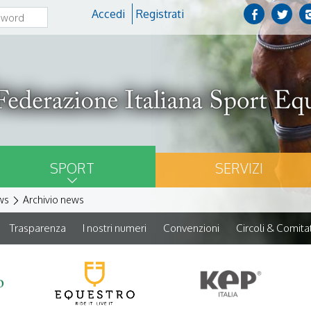
Accedi
Registrati
SPORT
SERVIZI
ws
Archivio news
Trasparenza
I nostri numeri
Convenzioni
Circoli & Comitat