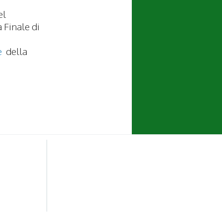
el
a Finale di
e
della