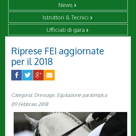
News
Istruttori & Tecnici
Ufficiali di gara
Riprese FEI aggiornate
per il 2018
Categoria: Dressage, Equitazione paralimpica
09 Febbraio 2018