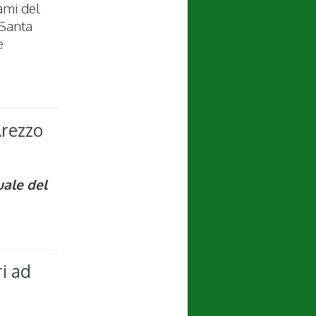
ami del
 Santa
è
Arezzo
uale del
i ad