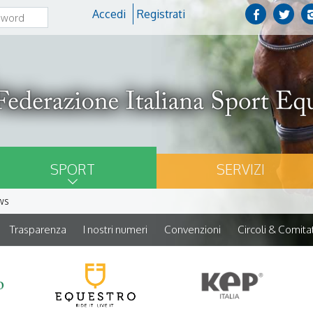
Accedi
Registrati
SPORT
SERVIZI
ws
Trasparenza
I nostri numeri
Convenzioni
Circoli & Comitat