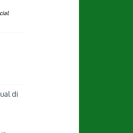
cial
ual di
 in