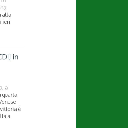
una
 alla
 ieri
DIJ in
a, a
a quarta
 Venuse
vittoria è
lla a