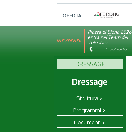
OFFICIAL
Piazza di Siena 2026
FISE: aperta la Cam
entra nel Team dei
affiliazione 2026
IN EVIDENZA
Volontari
LEGGI TUTTO
LEGGI TUTTO
DRESSAGE
Dressage
Struttura
Programmi
Documenti