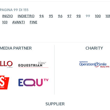
PAGINA 99 DI 155
INIZIO
INDIETRO
94
95
96
97
98
99
100
10
103
AVANTI
FINE
MEDIA PARTNER
CHARITY
SUPPLIER