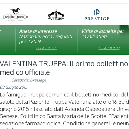
:
pagna
Atleta di Interesse
Natale con la FISE: al via
Visita di idoneità per
Studente Atleta di alto
Nazionale: ecco i requisiti
la nona edizione
cavalli atleti
livello: pubblicato il b
per il 2026
dell’iniziativa solidale della
per l’anno scolastico
Federazione Italiana Sport
2025/2026
LEGGI TUTTO
LEGGI TUTTO
LEGGI TUTTO
LEGGI TUTTO
Equestri
VALENTINA TRUPPA: Il primo bollettino
medico ufficiale
Categoria:
Dressage
08 Giugno 2015
La famiglia Truppa comunica il bollettino medico dell
salute della Paziente Truppa Valentina alle ore 16:30 d
giugno 2015 rilasciato dall’Azienda Ospedaliera Unive
Senese, Policlinico Santa Maria delle Scotte. “Pazient
sedazione farmacologica. Condizione generali e neur