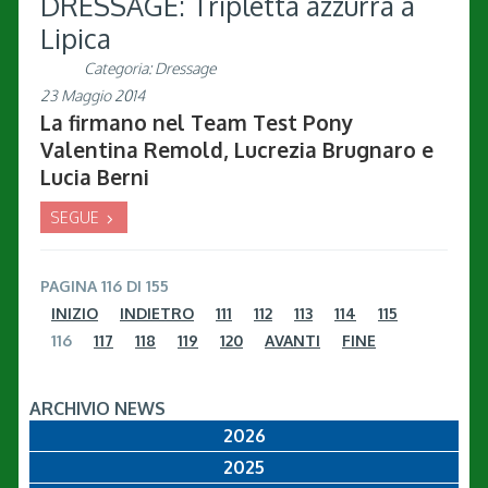
DRESSAGE: Tripletta azzurra a
Lipica
Categoria:
Dressage
23 Maggio 2014
La firmano nel Team Test Pony
Valentina Remold, Lucrezia Brugnaro e
Lucia Berni
SEGUE
PAGINA 116 DI 155
INIZIO
INDIETRO
111
112
113
114
115
116
117
118
119
120
AVANTI
FINE
ARCHIVIO NEWS
2026
2025