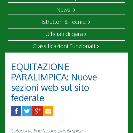
News
Istruttori & Tecnici
Ufficiali di gara
Classificazioni Funzionali
EQUITAZIONE
PARALIMPICA: Nuove
sezioni web sul sito
federale
Categoria: Equitazione paralimpica