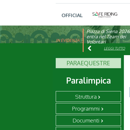
OFFICIAL
Piazza di Siena 2026
FISE: aperta la Cam
entra nel Team dei
affiliazione 2026
IN EVIDENZA
Volontari
LEGGI TUTTO
LEGGI TUTTO
PARAEQUESTRE
Paralimpica
Struttura
Programmi
Documenti