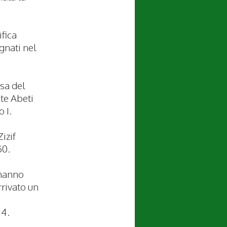
ifica
gnati nel
ssa del
te Abeti
 I.
Zizif
50.
 hanno
rrivato un
24.