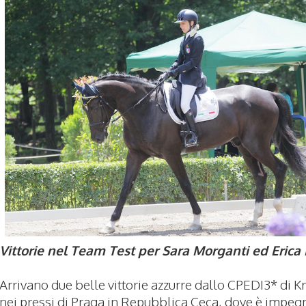
Vittorie nel Team Test per Sara Morganti ed Erica 
Arrivano due belle vittorie azzurre dallo CPEDI3* di K
nei pressi di Praga in Repubblica Ceca, dove è impeg