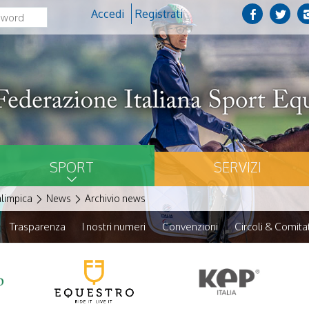
Accedi
Registrati
SPORT
SERVIZI
alimpica
News
Archivio news
Trasparenza
I nostri numeri
Convenzioni
Circoli & Comitat