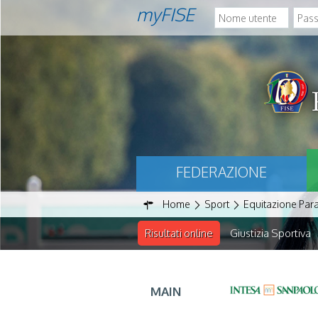
myFISE
FEDERAZIONE
Home
Sport
Equitazione Par
Risultati online
Giustizia Sportiva
MAIN