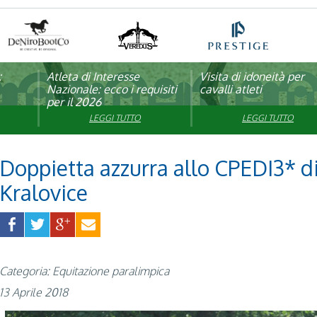
:
pagna
Atleta di Interesse
Natale con la FISE: al via
Visita di idoneità per
Studente Atleta di alto
Nazionale: ecco i requisiti
la nona edizione
cavalli atleti
livello: pubblicato il b
per il 2026
dell’iniziativa solidale della
per l’anno scolastico
Federazione Italiana Sport
2025/2026
LEGGI TUTTO
LEGGI TUTTO
LEGGI TUTTO
LEGGI TUTTO
Equestri
Doppietta azzurra allo CPEDI3* d
Kralovice
Categoria: Equitazione paralimpica
13 Aprile 2018