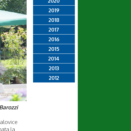
2020
2019
2018
2017
2016
2015
2014
2013
2012
Barozzi
ralovice
nata la