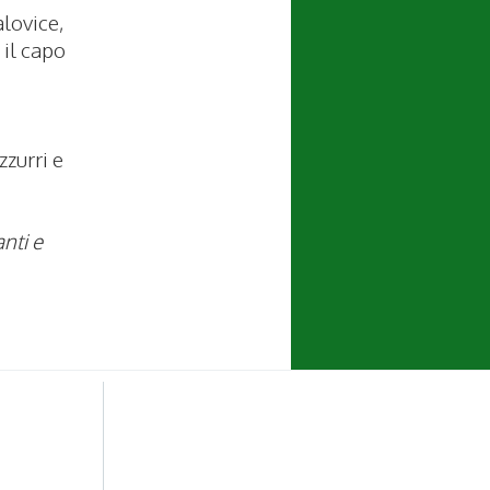
alovice,
 il capo
zzurri e
nti e