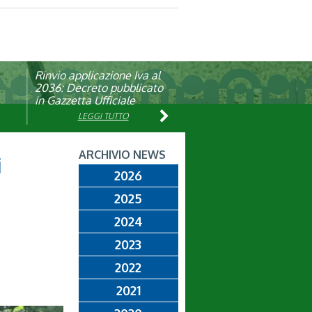
Rinvio applicazione Iva al
Visita veterinaria annuale
ando
2036: Decreto pubblicato
in Gazzetta Ufficiale
LEGGI TUTTO
LEGGI TUTTO
ARCHIVIO NEWS
i
2026
2025
2024
2023
2022
2021