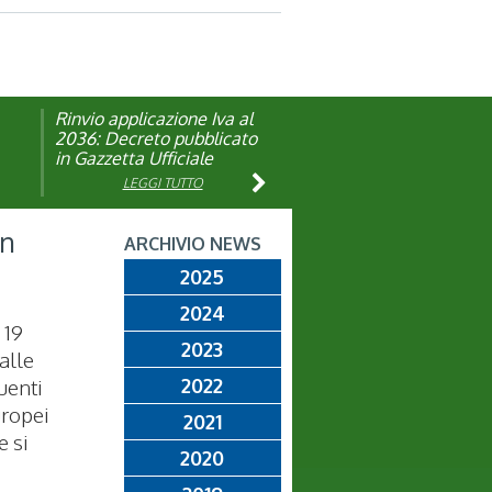
Rinvio applicazione Iva al
Visita veterinaria annuale
ando
2036: Decreto pubblicato
in Gazzetta Ufficiale
LEGGI TUTTO
LEGGI TUTTO
an
ARCHIVIO NEWS
2025
2024
 19
2023
alle
uenti
2022
uropei
2021
e si
2020