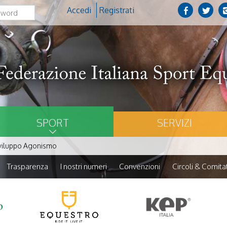
Accedi
Registrati
SPORT
SERVIZI
viluppo Agonismo
Trasparenza
I nostri numeri
Convenzioni
Circoli & Comitat