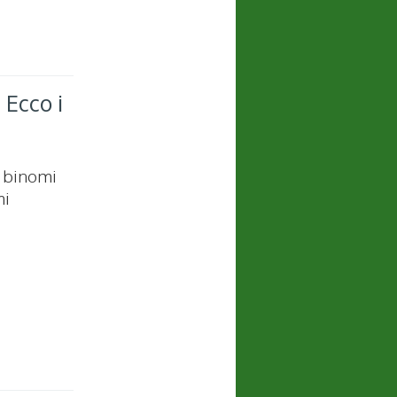
 Ecco i
i binomi
mi