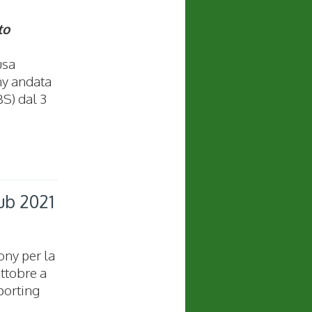
to
usa
ny andata
BS) dal 3
ub 2021
ony per la
ottobre a
porting