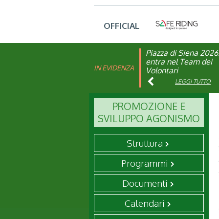
OFFICIAL
Piazza di Siena 2026
FISE: aperta la Cam
entra nel Team dei
affiliazione 2026
IN EVIDENZA
Volontari
LEGGI TUTTO
LEGGI TUTTO
PROMOZIONE E
SVILUPPO AGONISMO
Struttura
Programmi
Documenti
Calendari