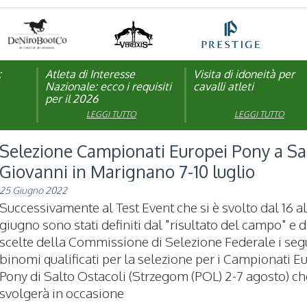
:
pagna
Atleta di Interesse
Natale con la FISE: al via
Visita di idoneità per
Studente Atleta di alto
Nazionale: ecco i requisiti
la nona edizione
cavalli atleti
livello: pubblicato il b
per il 2026
dell’iniziativa solidale della
per l’anno scolastico
Federazione Italiana Sport
2025/2026
LEGGI TUTTO
LEGGI TUTTO
LEGGI TUTTO
LEGGI TUTTO
Equestri
Selezione Campionati Europei Pony a S
Giovanni in Marignano 7-10 luglio
25 Giugno 2022
Successivamente al Test Event che si è svolto dal 16 al
giugno sono stati definiti dal "risultato del campo" e d
scelte della Commissione di Selezione Federale i seg
binomi qualificati per la selezione per i Campionati E
Pony di Salto Ostacoli (Strzegom (POL) 2-7 agosto) ch
svolgerà in occasione