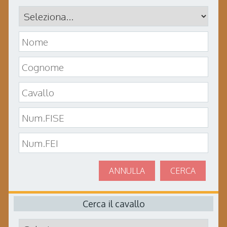
ANNULLA
CERCA
Cerca il cavallo