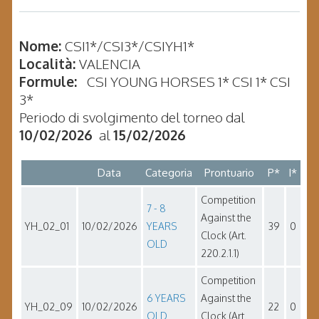
Nome:
CSI1*/CSI3*/CSIYH1*
Località:
VALENCIA
Formule:
CSI YOUNG HORSES 1* CSI 1* CSI
3*
Periodo di svolgimento del torneo dal
10/02/2026
al
15/02/2026
Data
Categoria
Prontuario
P*
I*
Competition
7 - 8
Against the
YH_02_01
10/02/2026
YEARS
39
0
Clock (Art.
OLD
220.2.1.1)
Competition
6 YEARS
Against the
YH_02_09
10/02/2026
22
0
OLD
Clock (Art.