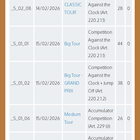
CLASSIC
Against the
_S_02_08
14/02/2026
28
0
TOUR
Clock (Art.
220.2.1.1)
Competition
Against the
_S_01_01
15/02/2026
Big Tour
44
0
Clock (Art.
220.2.1.1)
Competition
Big Tour -
Against the
_S_01_02
15/02/2026
GRAND
Clock + Jump
38
0
PRIX
Off (Art.
220.2.1.2)
Accumulator
Medium
_S_01_06
15/02/2026
Competition
26
0
Tour
(Art. 229 (i))
Accumulator