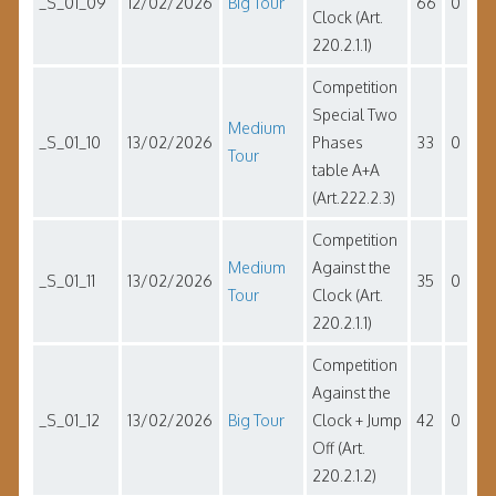
_S_01_09
12/02/2026
Big Tour
66
0
Clock (Art.
220.2.1.1)
Competition
Special Two
Medium
_S_01_10
13/02/2026
Phases
33
0
Tour
table A+A
(Art.222.2.3)
Competition
Medium
Against the
_S_01_11
13/02/2026
35
0
Tour
Clock (Art.
220.2.1.1)
Competition
Against the
_S_01_12
13/02/2026
Big Tour
Clock + Jump
42
0
Off (Art.
220.2.1.2)