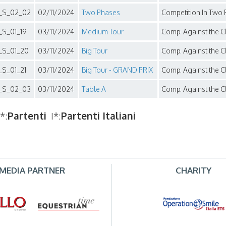
_S_02_02
02/11/2024
Two Phases
Competition In Two P
_S_01_19
03/11/2024
Medium Tour
Comp. Against the Clo
_S_01_20
03/11/2024
Big Tour
Comp. Against the Cl
_S_01_21
03/11/2024
Big Tour - GRAND PRIX
Comp. Against the Cl
_S_02_03
03/11/2024
Table A
Comp. Against the Clo
*:
Partenti
I*:
Partenti Italiani
MEDIA PARTNER
CHARITY