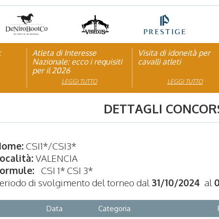
:
pagna
Atleta di Interesse
Natale con la FISE: al via
Visita di idoneità per
Studente Atleta di alto
Nazionale: ecco i requisiti
la nona edizione
cavalli atleti
livello: pubblicato il b
per il 2026
dell’iniziativa solidale della
per l’anno scolastico
Federazione Italiana Sport
2025/2026
LEGGI TUTTO
LEGGI TUTTO
LEGGI TUTTO
LEGGI TUTTO
Equestri
DETTAGLI CONCOR
Nome:
CSI1*/CSI3*
ocalità:
VALENCIA
ormule:
CSI 1* CSI 3*
eriodo di svolgimento del torneo dal
31/10/2024
al
0
Data
Categoria