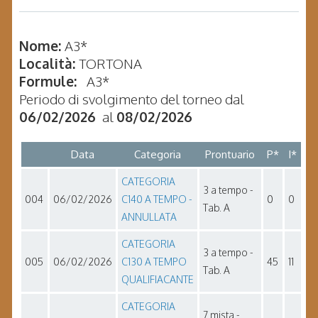
Nome:
A3*
Località:
TORTONA
Formule:
A3*
Periodo di svolgimento del torneo dal
06/02/2026
al
08/02/2026
Data
Categoria
Prontuario
P*
I*
CATEGORIA
3 a tempo -
004
06/02/2026
C140 A TEMPO -
0
0
Tab. A
ANNULLATA
CATEGORIA
3 a tempo -
005
06/02/2026
C130 A TEMPO
45
11
Tab. A
QUALIFIACANTE
CATEGORIA
7 mista -