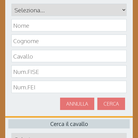
ANNULLA
CERCA
Cerca il cavallo