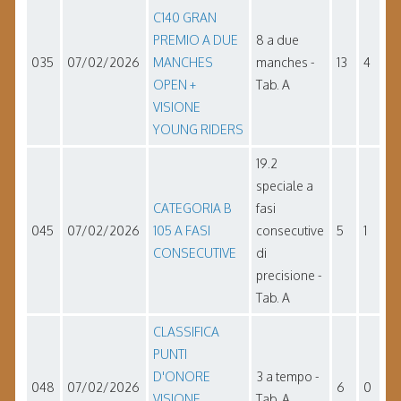
C140 GRAN
PREMIO A DUE
8 a due
035
07/02/2026
MANCHES
manches -
13
4
OPEN +
Tab. A
VISIONE
YOUNG RIDERS
19.2
speciale a
CATEGORIA B
fasi
045
07/02/2026
105 A FASI
consecutive
5
1
CONSECUTIVE
di
precisione -
Tab. A
CLASSIFICA
PUNTI
D'ONORE
3 a tempo -
048
07/02/2026
6
0
VISIONE
Tab. A