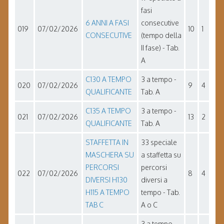
fasi
6 ANNI A FASI
consecutive
019
07/02/2026
10
1
CONSECUTIVE
(tempo della
II fase) - Tab.
A
C130 A TEMPO
3 a tempo -
020
07/02/2026
9
4
QUALIFICANTE
Tab. A
C135 A TEMPO
3 a tempo -
021
07/02/2026
13
2
QUALIFICANTE
Tab. A
STAFFETTA IN
33 speciale
MASCHERA SU
a staffetta su
PERCORSI
percorsi
022
07/02/2026
8
4
DIVERSI H130
diversi a
H115 A TEMPO
tempo - Tab.
TAB C
A o C
3 a tempo -