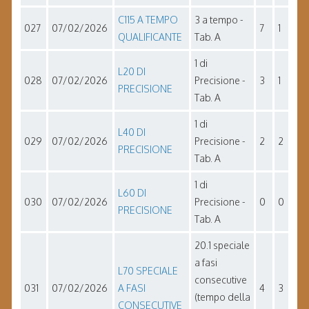
C115 A TEMPO
3 a tempo -
027
07/02/2026
7
1
QUALIFICANTE
Tab. A
1 di
L20 DI
028
07/02/2026
Precisione -
3
1
PRECISIONE
Tab. A
1 di
L40 DI
029
07/02/2026
Precisione -
2
2
PRECISIONE
Tab. A
1 di
L60 DI
030
07/02/2026
Precisione -
0
0
PRECISIONE
Tab. A
20.1 speciale
a fasi
L70 SPECIALE
consecutive
031
07/02/2026
A FASI
4
3
(tempo della
CONSECUTIVE