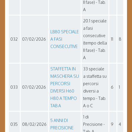
II fase) - Tab.
A
20.1 speciale
a fasi
LB80 SPECIALE
consecutive
032
07/02/2026
A FASI
11
8
(tempo della
CONSECUTIVE
II fase) - Tab.
A
STAFFETTA IN
33 speciale
MASCHERA SU
a staffetta su
PERCORSI
percorsi
033
07/02/2026
6
1
DIVERSI H60
diversi a
H80 A TEMPO
tempo - Tab.
TAB A
A o C
1 di
5 ANNI DI
035
08/02/2026
Precisione -
9
4
PRECISIONE
Tab. A