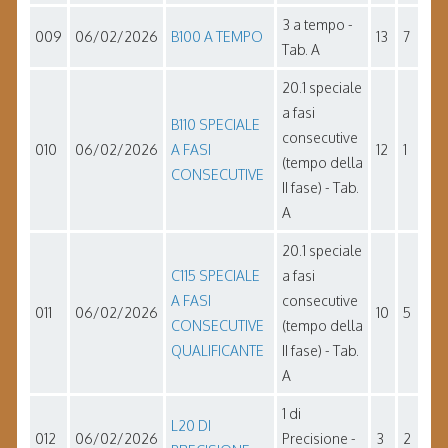
3 a tempo -
009
06/02/2026
B100 A TEMPO
13
7
Tab. A
20.1 speciale
a fasi
B110 SPECIALE
consecutive
010
06/02/2026
A FASI
12
1
(tempo della
CONSECUTIVE
II fase) - Tab.
A
20.1 speciale
C115 SPECIALE
a fasi
A FASI
consecutive
011
06/02/2026
10
5
CONSECUTIVE
(tempo della
QUALIFICANTE
II fase) - Tab.
A
1 di
L20 DI
012
06/02/2026
Precisione -
3
2