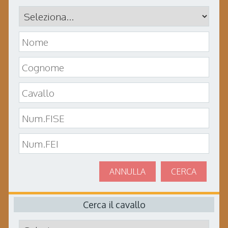
ANNULLA
CERCA
Cerca il cavallo