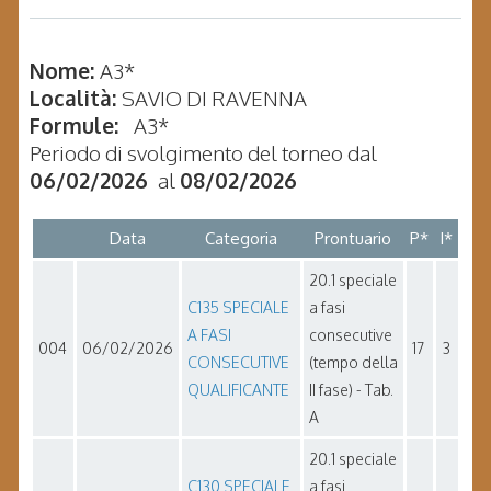
Nome:
A3*
Località:
SAVIO DI RAVENNA
Formule:
A3*
Periodo di svolgimento del torneo dal
06/02/2026
al
08/02/2026
Data
Categoria
Prontuario
P*
I*
20.1 speciale
C135 SPECIALE
a fasi
A FASI
consecutive
004
06/02/2026
17
3
CONSECUTIVE
(tempo della
QUALIFICANTE
II fase) - Tab.
A
20.1 speciale
C130 SPECIALE
a fasi