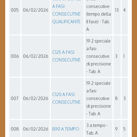
A FASI
consecutive
005
06/02/2026
13
4
CONSECUTIVE
(tempo della
QUALIFICANTE
II fase) - Tab.
A
19.2 speciale
a fasi
C125 A FASI
006
06/02/2026
consecutive
3
1
CONSECUTIVE
di precisione
- Tab. A
19.2 speciale
a fasi
C120 A FASI
007
06/02/2026
consecutive
8
3
CONSECUTIVE
di precisione
- Tab. A
3 a tempo -
008
06/02/2026
B90 A TEMPO
9
5
Tab. A