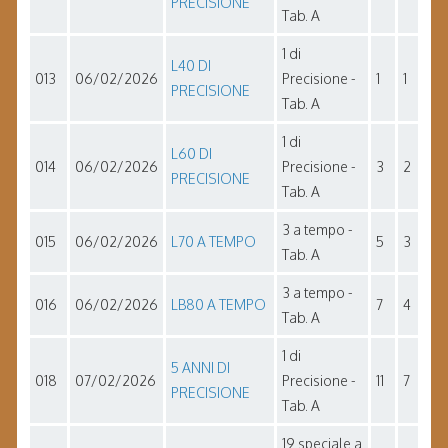
PRECISIONE
Tab. A
1 di
L40 DI
013
06/02/2026
Precisione -
1
1
PRECISIONE
Tab. A
1 di
L60 DI
014
06/02/2026
Precisione -
3
2
PRECISIONE
Tab. A
3 a tempo -
015
06/02/2026
L70 A TEMPO
5
3
Tab. A
3 a tempo -
016
06/02/2026
LB80 A TEMPO
7
4
Tab. A
1 di
5 ANNI DI
018
07/02/2026
Precisione -
11
7
PRECISIONE
Tab. A
19 speciale a