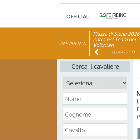
OFFICIAL
Piazza di Siena 2026
FISE: aperta la Cam
entra nel Team dei
affiliazione 2026
IN EVIDENZA
Volontari
LEGGI TUTTO
LEGGI TUTTO
Cerca il cavaliere
L
F
P