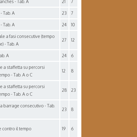
anches - Tab. A
21
7
- Tab. A
23
7
- Tab. A
24
10
ale a fasi consecutive (tempo
27
12
se) - Tab. A
ab. A
24
6
e a staffetta su percorsi
12
8
tempo - Tab. A o C
e a staffetta su percorsi
28
23
tempo - Tab. A o C
 a barrage consecutivo - Tab.
23
8
e contro il tempo
19
6