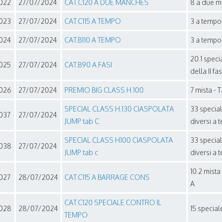
022
27/07/2024
CAT.C120 A DUE MANCHES
8 a due m
023
27/07/2024
CAT.C115 A TEMPO
3 a tempo 
024
27/07/2024
CAT.B110 A TEMPO
3 a tempo 
20.1 speci
025
27/07/2024
CAT.B90 A FASI
della II fa
026
27/07/2024
PREMIO BIG CLASS H.100
7 mista - T
SPECIAL CLASS H.130 CIASPOLATA
33 special
037
27/07/2024
JUMP tab C
diversi a 
SPECIAL CLASS H100 CIASPOLATA
33 special
038
27/07/2024
JUMP tab c
diversi a 
10.2 mista
027
28/07/2024
CAT.C115 A BARRAGE CONS
A
CAT.C120 SPECIALE CONTRO IL
028
28/07/2024
15 special
TEMPO