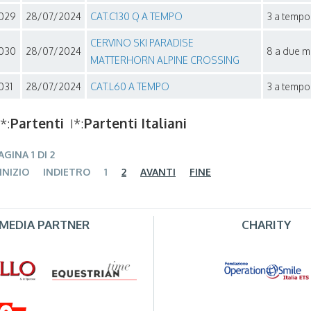
029
28/07/2024
CAT.C130 Q A TEMPO
3 a tempo 
CERVINO SKI PARADISE
030
28/07/2024
8 a due m
MATTERHORN ALPINE CROSSING
031
28/07/2024
CAT.L60 A TEMPO
3 a tempo 
*:
Partenti
I*:
Partenti Italiani
AGINA 1 DI 2
INIZIO
INDIETRO
1
2
AVANTI
FINE
MEDIA PARTNER
CHARITY