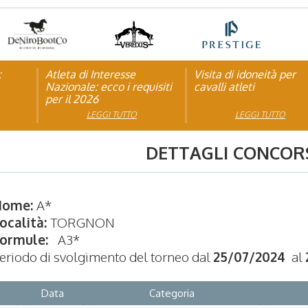
:
pagna
Atleta di Interesse
Natale con la FISE: al via
Visita di idoneità per
Studente Atleta di alto
Nazionale: ecco i requisiti
la nona edizione
cavalli atleti
livello: pubblicato il b
per il 2026
dell’iniziativa solidale della
per l’anno scolastico
Federazione Italiana Sport
2025/2026
LEGGI TUTTO
LEGGI TUTTO
LEGGI TUTTO
LEGGI TUTTO
Equestri
DETTAGLI CONCOR
Nome:
A*
ocalità:
TORGNON
ormule:
A3*
eriodo di svolgimento del torneo dal
25/07/2024
al
Data
Categoria