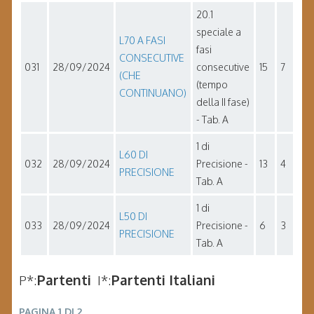
20.1
speciale a
L70 A FASI
fasi
CONSECUTIVE
031
28/09/2024
consecutive
15
7
(CHE
(tempo
CONTINUANO)
della II fase)
- Tab. A
1 di
L60 DI
032
28/09/2024
Precisione -
13
4
PRECISIONE
Tab. A
1 di
L50 DI
033
28/09/2024
Precisione -
6
3
PRECISIONE
Tab. A
P*:
Partenti
I*:
Partenti Italiani
PAGINA 1 DI 2