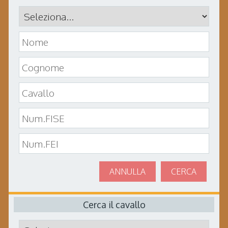
ANNULLA
CERCA
Cerca il cavallo