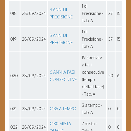
1 di
4 ANNI DI
018
28/09/2024
Precisione -
27
15
PRECISIONE
Tab. A
1 di
5 ANNI DI
019
28/09/2024
Precisione -
37
15
PRECISIONE
Tab. A
19 speciale
a fasi
6 ANNI A FASI
consecutive
020
28/09/2024
20
6
CONSECUTIVE
(tempo
della II fase)
- Tab. A
3 a tempo -
021
28/09/2024
C135 A TEMPO
0
0
Tab. A
C130 MISTA
7 mista -
022
28/09/2024
0
0
QUALIF.
Tab. A