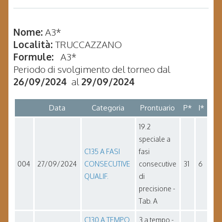
Nome:
A3*
Località:
TRUCCAZZANO
Formule:
A3*
Periodo di svolgimento del torneo dal
26/09/2024
al
29/09/2024
Data
Categoria
Prontuario
P*
I*
19.2
speciale a
C135 A FASI
fasi
004
27/09/2024
CONSECUTIVE
consecutive
31
6
QUALIF.
di
precisione -
Tab. A
C130 A TEMPO
3 a tempo -