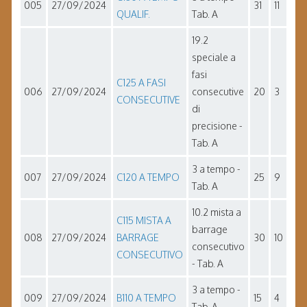
005
27/09/2024
31
11
QUALIF.
Tab. A
19.2
speciale a
fasi
C125 A FASI
006
27/09/2024
consecutive
20
3
CONSECUTIVE
di
precisione -
Tab. A
3 a tempo -
007
27/09/2024
C120 A TEMPO
25
9
Tab. A
10.2 mista a
C115 MISTA A
barrage
008
27/09/2024
BARRAGE
30
10
consecutivo
CONSECUTIVO
- Tab. A
3 a tempo -
009
27/09/2024
B110 A TEMPO
15
4
Tab. A