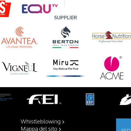
SUPPLIER
Whistleblowing
Mappa del sito
FED