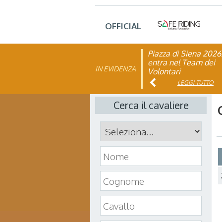
OFFICIAL
Piazza di Siena 2026
FISE: aperta la Cam
entra nel Team dei
affiliazione 2026
IN EVIDENZA
Volontari
LEGGI TUTTO
LEGGI TUTTO
Cerca il cavaliere