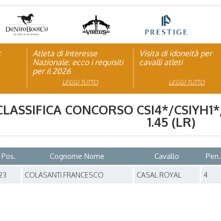
:
pagna
Atleta di Interesse
Natale con la FISE: al via
Visita di idoneità per
Studente Atleta di alto
Nazionale: ecco i requisiti
la nona edizione
cavalli atleti
livello: pubblicato il b
per il 2026
dell’iniziativa solidale della
per l’anno scolastico
Federazione Italiana Sport
2025/2026
LEGGI TUTTO
LEGGI TUTTO
LEGGI TUTTO
LEGGI TUTTO
Equestri
CLASSIFICA CONCORSO
CSI4*/CSIYH1*
1.45 (LR)
Pos.
Cognome Nome
Cavallo
Pen.
23
COLASANTI FRANCESCO
CASAL ROYAL
4