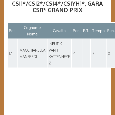
CSI1*/CSI2*/CSI4*/CSIYH1*
, GARA
CSI1* GRAND PRIX
Cognome
Pos.
Cavallo
Pen.
P.T.
Tempo
Pun.
Nome
INPUT-K
MACCHIARELLA
VAN'T
17
4
71
0
MANFREDI
KATTENHEYE
Z