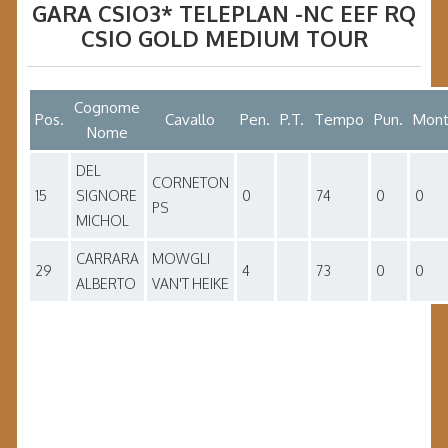
GARA
CSIO3* TELEPLAN -NC EEF RQ
CSIO GOLD MEDIUM TOUR
Cognome
Pos.
Cavallo
Pen.
P.T.
Tempo
Pun.
Mont
Nome
DEL
CORNETON
15
SIGNORE
0
74
0
0
PS
MICHOL
CARRARA
MOWGLI
29
4
73
0
0
ALBERTO
VAN'T HEIKE