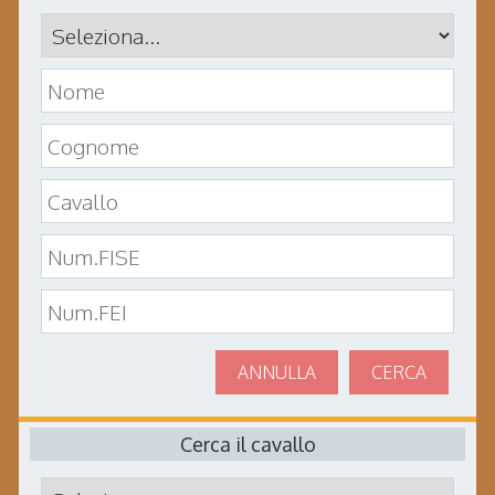
ANNULLA
CERCA
Cerca il cavallo