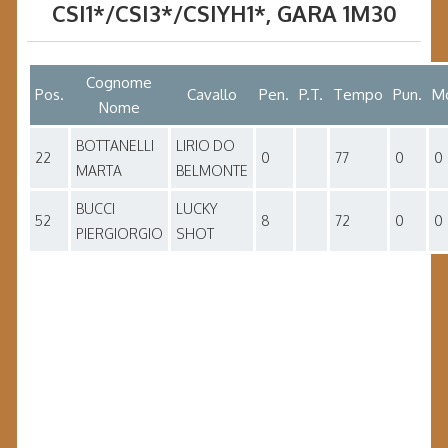
CSI1*/CSI3*/CSIYH1*
, GARA
1M30
Cognome
Pos.
Cavallo
Pen.
P.T.
Tempo
Pun.
Mo
Nome
BOTTANELLI
LIRIO DO
22
0
77
0
0
MARTA
BELMONTE
BUCCI
LUCKY
52
8
72
0
0
PIERGIORGIO
SHOT