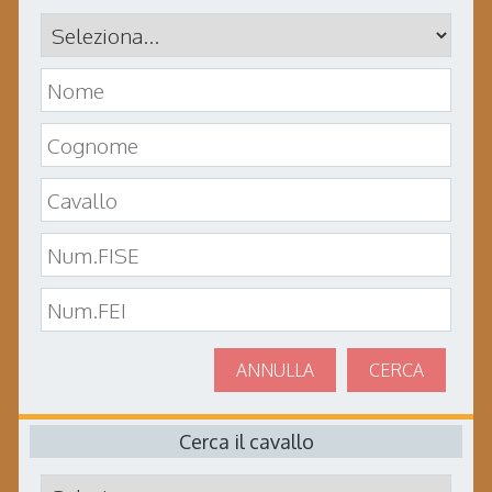
ANNULLA
CERCA
Cerca il cavallo