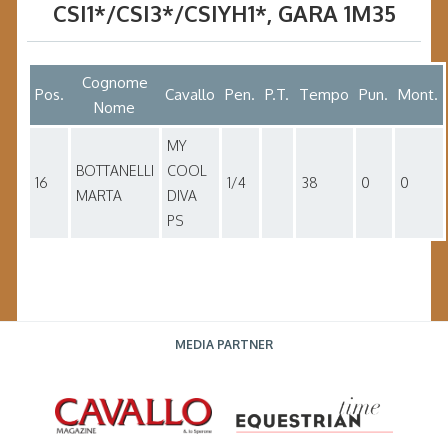
CSI1*/CSI3*/CSIYH1*
, GARA
1M35
Cognome
Pos.
Cavallo
Pen.
P.T.
Tempo
Pun.
Mont.
Nome
MY
BOTTANELLI
COOL
16
1/4
38
0
0
MARTA
DIVA
PS
MEDIA PARTNER