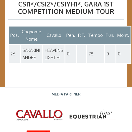
CSI1*/CSI2*/CSIYH1*
, GARA
1ST
COMPETITION MEDIUM-TOUR
Cognome
Pos.
Cavallo
Pen.
P.T.
Tempo
Pun.
Mont.
Nome
SAKAKINI
HEAVENS
26
0
78
0
0
ANDRE
LIGHT H
MEDIA PARTNER