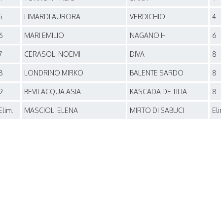
5
LIMARDI AURORA
VERDICHIO'
4
6
MARI EMILIO
NAGANO H
6
7
CERASOLI NOEMI
DIVA
8
8
LONDRINO MIRKO
BALENTE SARDO
8
9
BEVILACQUA ASIA
KASCADA DE TILIA
8
Elim.
MASCIOLI ELENA
MIRTO DI SABUCI
Eli