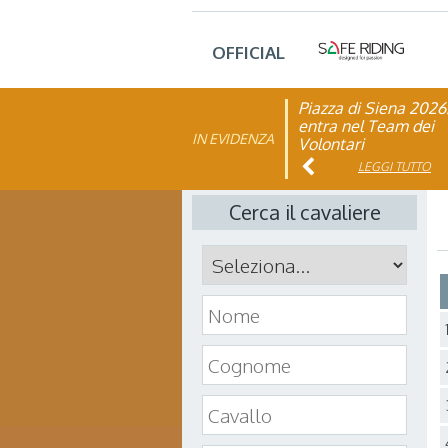
OFFICIAL
Piazza di Siena 2026
FISE: aperta la Cam
entra nel Team dei
affiliazione 2026
IN EVIDENZA
Volontari
LEGGI TUTTO
LEGGI TUTTO
Cerca il cavaliere