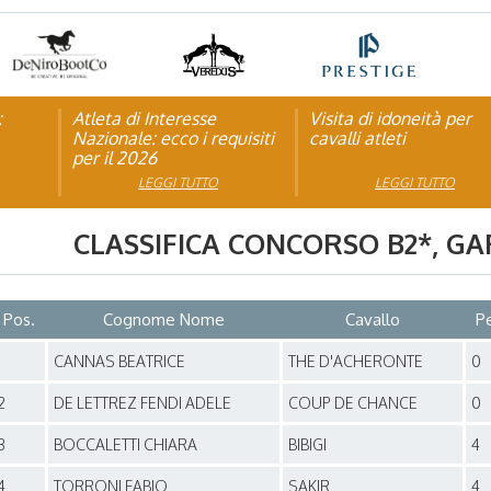
:
pagna
Atleta di Interesse
Natale con la FISE: al via
Visita di idoneità per
Studente Atleta di alto
Nazionale: ecco i requisiti
la nona edizione
cavalli atleti
livello: pubblicato il b
per il 2026
dell’iniziativa solidale della
per l’anno scolastico
Federazione Italiana Sport
2025/2026
LEGGI TUTTO
LEGGI TUTTO
LEGGI TUTTO
LEGGI TUTTO
Equestri
CLASSIFICA CONCORSO
B2*
, G
Pos.
Cognome Nome
Cavallo
P
1
CANNAS BEATRICE
THE D'ACHERONTE
0
2
DE LETTREZ FENDI ADELE
COUP DE CHANCE
0
3
BOCCALETTI CHIARA
BIBIGI
4
4
TORRONI FABIO
SAKIR
4