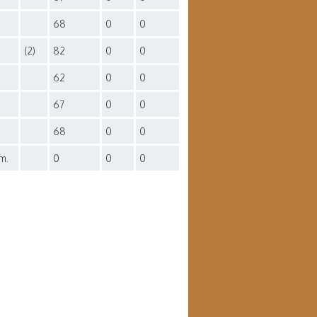
68
0
0
(2)
82
0
0
62
0
0
67
0
0
68
0
0
m.
0
0
0