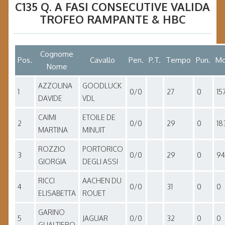
C135 Q. A FASI CONSECUTIVE VALIDA
TROFEO RAMPANTE & HBC
Cognome
Pos.
Cavallo
Pen.
P.T.
Tempo
Pun.
Mo
Nome
AZZOLINA
GOODLUCK
1
0/0
27
0
15
DAVIDE
VDL
CAIMI
ETOILE DE
2
0/0
29
0
18
MARTINA
MINUIT
ROZZIO
PORTORICO
3
0/0
29
0
94
GIORGIA
DEGLI ASSI
RICCI
AACHEN DU
4
0/0
31
0
0
ELISABETTA
ROUET
GARINO
5
JAGUAR
0/0
32
0
0
GUALTIERO