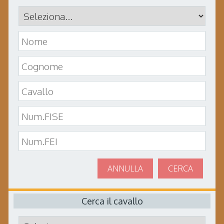
ANNULLA
CERCA
Cerca il cavallo