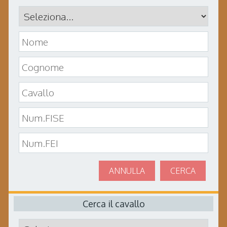
ANNULLA
CERCA
Cerca il cavallo