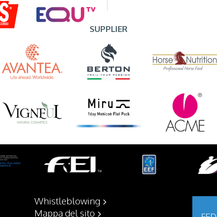
SUPPLIER
Whistleblowing
Mappa del sito
FED