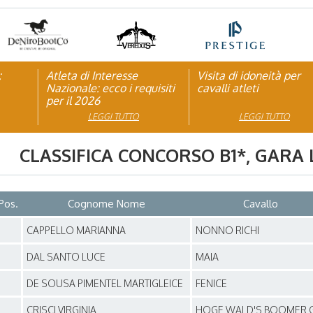
:
pagna
Atleta di Interesse
Natale con la FISE: al via
Visita di idoneità per
Studente Atleta di alto
Nazionale: ecco i requisiti
la nona edizione
cavalli atleti
livello: pubblicato il b
per il 2026
dell’iniziativa solidale della
per l’anno scolastico
Federazione Italiana Sport
2025/2026
LEGGI TUTTO
LEGGI TUTTO
LEGGI TUTTO
LEGGI TUTTO
Equestri
CLASSIFICA CONCORSO
B1*
, GARA
Pos.
Cognome Nome
Cavallo
1
CAPPELLO MARIANNA
NONNO RICHI
1
DAL SANTO LUCE
MAIA
1
DE SOUSA PIMENTEL MARTIGLEICE
FENICE
1
CRISCI VIRGINIA
HOGE WALD'S BOOMER G