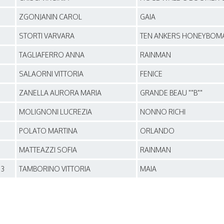
1
ZGONJANIN CAROL
GAIA
1
STORTI VARVARA
TEN ANKERS HONEYBOM
1
TAGLIAFERRO ANNA
RAINMAN
1
SALAORNI VITTORIA
FENICE
1
ZANELLA AURORA MARIA
GRANDE BEAU ""B""
1
MOLIGNONI LUCREZIA
NONNO RICHI
1
POLATO MARTINA
ORLANDO
1
MATTEAZZI SOFIA
RAINMAN
13
TAMBORINO VITTORIA
MAIA