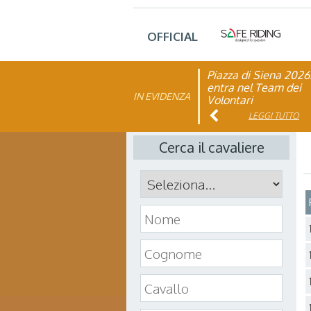
OFFICIAL
Piazza di Siena 2026
FISE: aperta la Cam
entra nel Team dei
affiliazione 2026
IN EVIDENZA
Volontari
LEGGI TUTTO
LEGGI TUTTO
Cerca il cavaliere