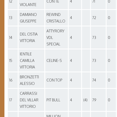
12
CON TE
4
71
0
VIOLANTE
DAMIANO
REWIND
13
4
72
0
GIUSEPPE
CRISTALLO
ATTYRORY
DEL CISTIA
14
VDL
4
73
0
VITTORIA
SPECIAL
IENTILE
15
CAMILLA
CELINE-S
4
73
0
VITTORIA
BRONZETTI
16
CON TOP
4
74
0
ALESSIO
CARRASSI
17
DEL VILLAR
PIT BULL
4
(4)
79
0
VITTORIO
MILLION