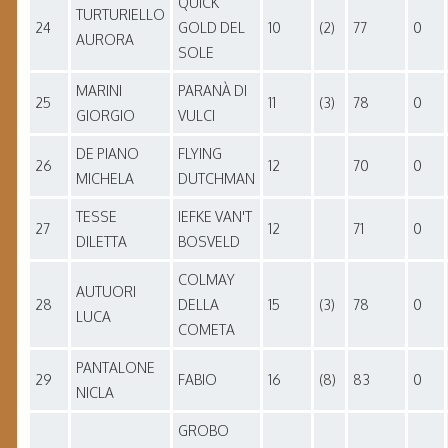
QUICK
TURTURIELLO
24
GOLD DEL
10
(2)
77
0
AURORA
SOLE
MARINI
PARANÀ DI
25
11
(3)
78
0
GIORGIO
VULCI
DE PIANO
FLYING
26
12
70
0
MICHELA
DUTCHMAN
TESSE
IEFKE VAN'T
27
12
71
0
DILETTA
BOSVELD
COLMAY
AUTUORI
28
DELLA
15
(3)
78
0
LUCA
COMETA
PANTALONE
29
FABIO
16
(8)
83
0
NICLA
GROBO