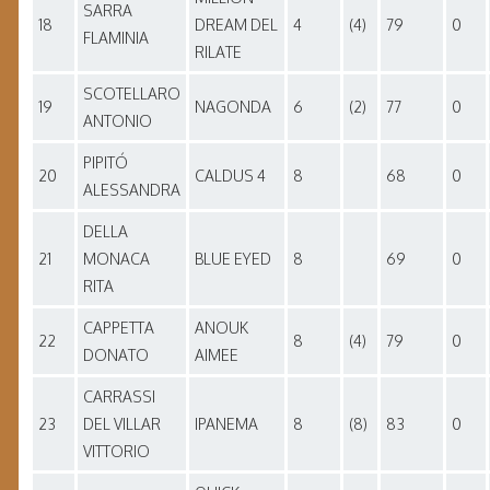
SARRA
18
DREAM DEL
4
(4)
79
0
FLAMINIA
RILATE
SCOTELLARO
19
NAGONDA
6
(2)
77
0
ANTONIO
PIPITÓ
20
CALDUS 4
8
68
0
ALESSANDRA
DELLA
21
MONACA
BLUE EYED
8
69
0
RITA
CAPPETTA
ANOUK
22
8
(4)
79
0
DONATO
AIMEE
CARRASSI
23
DEL VILLAR
IPANEMA
8
(8)
83
0
VITTORIO