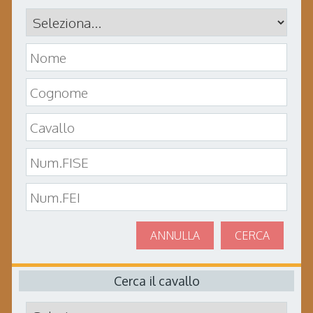
ANNULLA
CERCA
Cerca il cavallo