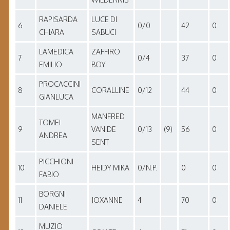
RAPISARDA
LUCE DI
6
0/0
42
0
CHIARA
SABUCI
LAMEDICA
ZAFFIRO
7
0/4
37
0
EMILIO
BOY
PROCACCINI
8
CORALLINE
0/12
44
0
GIANLUCA
MANFRED
TOMEI
9
VAN DE
0/13
(9)
56
0
ANDREA
SENT
PICCHIONI
10
HEIDY MIKA
0/N.P.
0
0
FABIO
BORGNI
11
JOXANNE
4
70
0
DANIELE
MUZIO