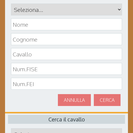
ANNULLA
CERCA
Cerca il cavallo