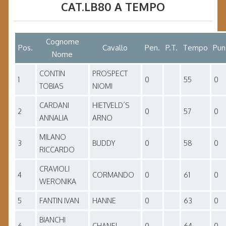
CAT.LB80 A TEMPO
Cognome
Pos.
Cavallo
Pen.
P.T.
Tempo
Pun
Nome
CONTIN
PROSPECT
1
0
55
0
TOBIAS
NIOMI
CARDANI
HIETVELD´S
2
0
57
0
ANNALIA
ARNO
MILANO
3
BUDDY
0
58
0
RICCARDO
CRAVIOLI
4
CORMANDO
0
61
0
WERONIKA
5
FANTIN IVAN
HANNE
0
63
0
BIANCHI
6
CHANEL
0
64
0