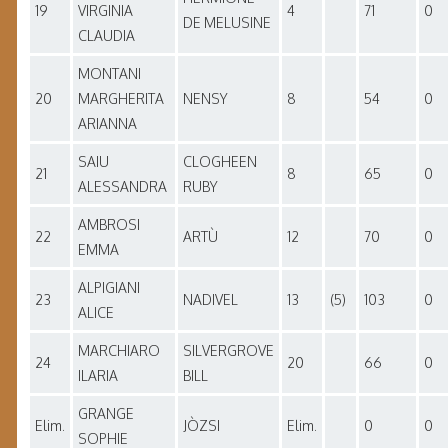
19
VIRGINIA
4
71
0
DE MELUSINE
CLAUDIA
MONTANI
20
MARGHERITA
NENSY
8
54
0
ARIANNA
SAIU
CLOGHEEN
21
8
65
0
ALESSANDRA
RUBY
AMBROSI
22
ARTÙ
12
70
0
EMMA
ALPIGIANI
23
NADIVEL
13
(5)
103
0
ALICE
MARCHIARO
SILVERGROVE
24
20
66
0
ILARIA
BILL
GRANGE
Elim.
JÒZSI
Elim.
0
0
SOPHIE