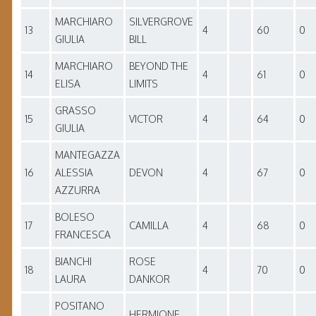
MARCHIARO
SILVERGROVE
13
4
60
0
GIULIA
BILL
MARCHIARO
BEYOND THE
14
4
61
0
ELISA
LIMITS
GRASSO
15
VICTOR
4
64
0
GIULIA
MANTEGAZZA
16
ALESSIA
DEVON
4
67
0
AZZURRA
BOLESO
17
CAMILLA
4
68
0
FRANCESCA
BIANCHI
ROSE
18
4
70
0
LAURA
DANKOR
POSITANO
HERMIONE