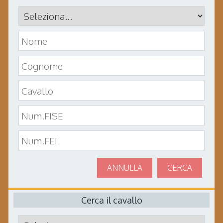
ANNULLA
CERCA
Cerca il cavallo