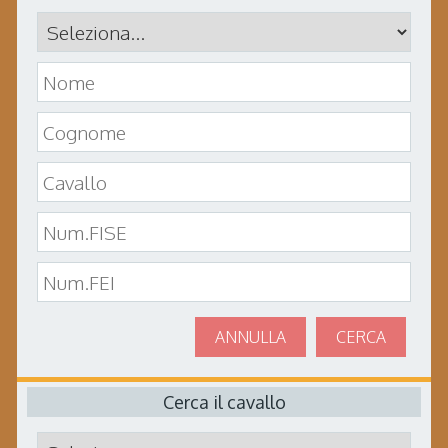
ANNULLA
CERCA
Cerca il cavallo