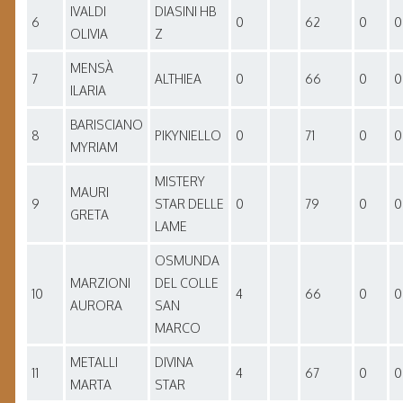
IVALDI
DIASINI HB
6
0
62
0
0
OLIVIA
Z
MENSÀ
7
ALTHIEA
0
66
0
0
ILARIA
BARISCIANO
8
PIKYNIELLO
0
71
0
0
MYRIAM
MISTERY
MAURI
9
STAR DELLE
0
79
0
0
GRETA
LAME
OSMUNDA
MARZIONI
DEL COLLE
10
4
66
0
0
AURORA
SAN
MARCO
METALLI
DIVINA
11
4
67
0
0
MARTA
STAR