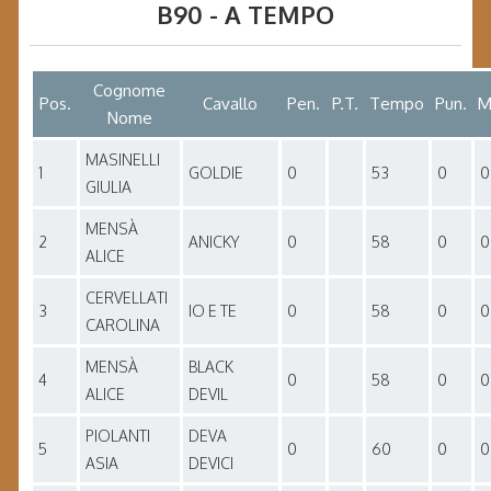
B90 - A TEMPO
Cognome
Pos.
Cavallo
Pen.
P.T.
Tempo
Pun.
M
Nome
MASINELLI
1
GOLDIE
0
53
0
0
GIULIA
MENSÀ
2
ANICKY
0
58
0
0
ALICE
CERVELLATI
3
IO E TE
0
58
0
0
CAROLINA
MENSÀ
BLACK
4
0
58
0
0
ALICE
DEVIL
PIOLANTI
DEVA
5
0
60
0
0
ASIA
DEVICI