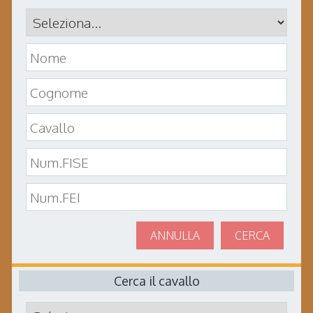
ANNULLA
CERCA
Cerca il cavallo