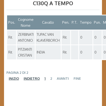
C130Q A TEMPO
Cognome
Pos.
Cavallo
Pen.
P.T.
Tempo
Pun.
M
Nome
ZERBINATI
TUPAC VAN
Rit.
Rit.
0
0
0
ANTONIO
KLAVERBORCH
PITZIANTI
Rit.
INDIA
Rit.
0
0
0
CRISTIAN
PAGINA 2 DI 2
INIZIO
INDIETRO
1
2
AVANTI
FINE