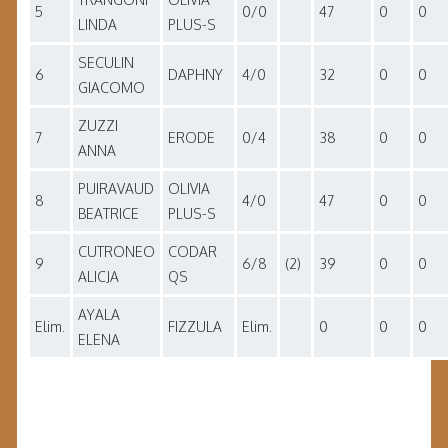
5
0/0
47
0
0
LINDA
PLUS-S
SECULIN
6
DAPHNY
4/0
32
0
0
GIACOMO
ZUZZI
7
ERODE
0/4
38
0
0
ANNA
PUIRAVAUD
OLIVIA
8
4/0
47
0
0
BEATRICE
PLUS-S
CUTRONEO
CODAR
9
6/8
(2)
39
0
0
ALICJA
QS
AYALA
Elim.
FIZZULA
Elim.
0
0
0
ELENA