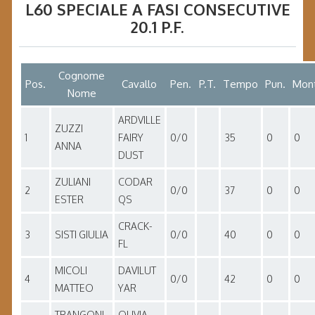
L60 SPECIALE A FASI CONSECUTIVE
20.1 P.F.
Cognome
Pos.
Cavallo
Pen.
P.T.
Tempo
Pun.
Mont
Nome
ARDVILLE
ZUZZI
1
FAIRY
0/0
35
0
0
ANNA
DUST
ZULIANI
CODAR
2
0/0
37
0
0
ESTER
QS
CRACK-
3
SISTI GIULIA
0/0
40
0
0
FL
MICOLI
DAVILUT
4
0/0
42
0
0
MATTEO
YAR
TRANGONI
OLIVIA