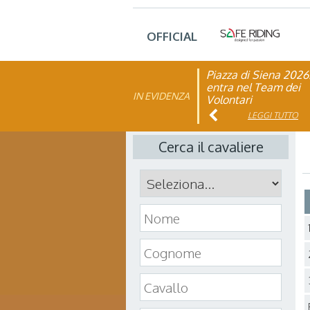
OFFICIAL
Piazza di Siena 2026
FISE: aperta la Cam
entra nel Team dei
affiliazione 2026
IN EVIDENZA
Volontari
LEGGI TUTTO
LEGGI TUTTO
Cerca il cavaliere