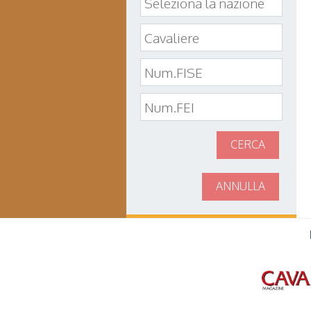
CERCA
ANNULLA