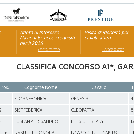
:
pagna
Atleta di Interesse
Natale con la FISE: al via
Visita di idoneità per
Studente Atleta di alto
Nazionale: ecco i requisiti
la nona edizione
cavalli atleti
livello: pubblicato il b
per il 2026
dell’iniziativa solidale della
per l’anno scolastico
Federazione Italiana Sport
2025/2026
LEGGI TUTTO
LEGGI TUTTO
LEGGI TUTTO
LEGGI TUTTO
Equestri
CLASSIFICA CONCORSO
A1*
, GA
Pos.
Cognome Nome
Cavallo
P
1
PLOS VERONICA
GENESIS
4
2
SIST FEDERICA
CLEOPATRA
8
3
FURLAN ALESSANDRO
LET'S GET READY
1
Elim.
BIASUTTI ELEONORA
B.CAPO DI TUTTI CAPI RK
E