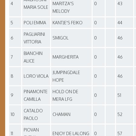
4
MARITZA'S
0
43
MARIA SOLE
MELODY
5
POLI EMMA
KANTJE'S FEIKO
0
44
PAGLIARINI
6
SMIGOL
0
46
VITTORIA
BIANCHIN
7
MARGHERITA
0
46
ALICE
JUMPINGDALE
8
LORO VIOLA
0
46
HOPE
PINAMONTE
HOLD ON DE
9
0
51
CAMILLA
MERA LFG
CATALDO
10
CHAMAN
0
52
PAOLO
PIOVAN
11
ENJOY DE LALONG
0
57