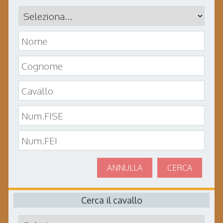
ANNULLA
CERCA
Cerca il cavallo