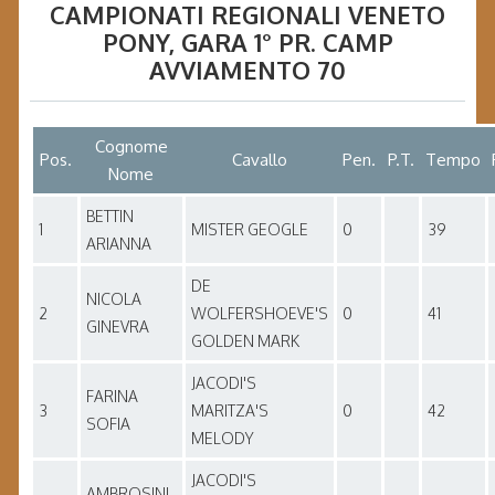
CAMPIONATI REGIONALI VENETO
PONY
, GARA
1° PR. CAMP
AVVIAMENTO 70
Cognome
Pos.
Cavallo
Pen.
P.T.
Tempo
Nome
BETTIN
1
MISTER GEOGLE
0
39
ARIANNA
DE
NICOLA
2
WOLFERSHOEVE'S
0
41
GINEVRA
GOLDEN MARK
JACODI'S
FARINA
3
MARITZA'S
0
42
SOFIA
MELODY
JACODI'S
AMBROSINI