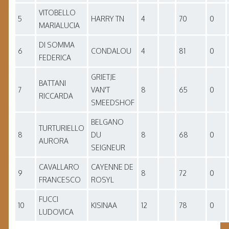
VITOBELLO
5
HARRY TN
4
70
0
MARIALUCIA
DI SOMMA
6
CONDALOU
4
81
0
FEDERICA
GRIETJE
BATTANI
7
VAN'T
8
65
0
RICCARDA
SMEEDSHOF
BELGANO
TURTURIELLO
8
DU
8
68
0
AURORA
SEIGNEUR
CAVALLARO
CAYENNE DE
9
8
72
0
FRANCESCO
ROSYL
FUCCI
10
KISINAA
12
78
0
LUDOVICA