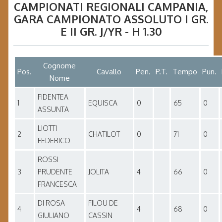
CAMPIONATI REGIONALI CAMPANIA
,
GARA
CAMPIONATO ASSOLUTO I GR.
E II GR. J/YR - H 1.30
Cognome
Pos.
Cavallo
Pen.
P.T.
Tempo
Pun.
Nome
FIDENTEA
1
EQUISCA
0
65
0
ASSUNTA
LIOTTI
2
CHATILOT
0
71
0
FEDERICO
ROSSI
3
PRUDENTE
JOLITA
4
66
0
FRANCESCA
DI ROSA
FILOU DE
4
4
68
0
GIULIANO
CASSIN