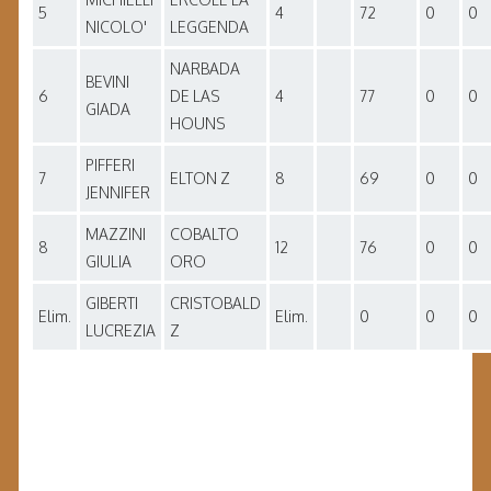
5
4
72
0
0
NICOLO'
LEGGENDA
NARBADA
BEVINI
6
DE LAS
4
77
0
0
GIADA
HOUNS
PIFFERI
7
ELTON Z
8
69
0
0
JENNIFER
MAZZINI
COBALTO
8
12
76
0
0
GIULIA
ORO
GIBERTI
CRISTOBALD
Elim.
Elim.
0
0
0
LUCREZIA
Z