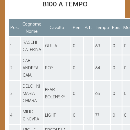
B100 A TEMPO
Cognome
Pos.
Cavallo
Pen.
P.T.
Tempo
Pun.
Mo
Nome
RASCHI
1
GUILIA
0
63
0
0
CATERINA
CARLI
2
ANDREA
ROY
0
64
0
0
GAIA
DELCHINI
BEAR
3
MARIA
0
65
0
0
BOLENSKY
CHIARA
MILIOLI
4
LIGHT
0
77
0
0
GINEVRA
MICHIELLI
ERCOLE LA