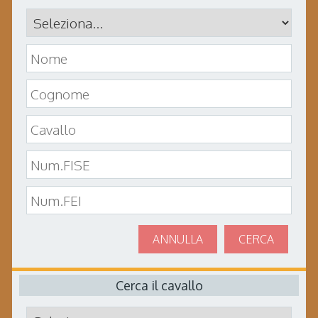
ANNULLA
CERCA
Cerca il cavallo