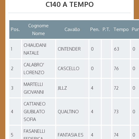
C140 A TEMPO
Cognome
Pos.
Cavallo
Pen.
P.T.
Tempo
Pun
Nome
CHIAUDANI
1
CINTENDER
0
63
0
NATALE
CALABRO'
2
CASCELLO
0
76
0
LORENZO
MARTELLI
3
JILLZ
4
72
0
GIOVANNI
CATTANEO
4
GIUBILATO
QUALTINO
4
73
0
SOFIA
FASANELLI
5
FANTASIA ES
4
74
0
FEDERICA