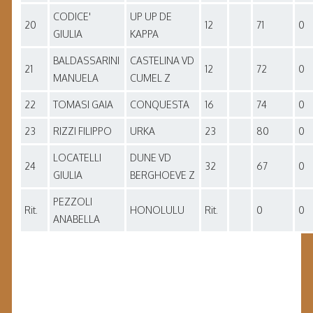
CODICE'
UP UP DE
20
12
71
0
GIULIA
KAPPA
BALDASSARINI
CASTELINA VD
21
12
72
0
MANUELA
CUMEL Z
22
TOMASI GAIA
CONQUESTA
16
74
0
23
RIZZI FILIPPO
URKA
23
80
0
LOCATELLI
DUNE VD
24
32
67
0
GIULIA
BERGHOEVE Z
PEZZOLI
Rit.
HONOLULU
Rit.
0
0
ANABELLA