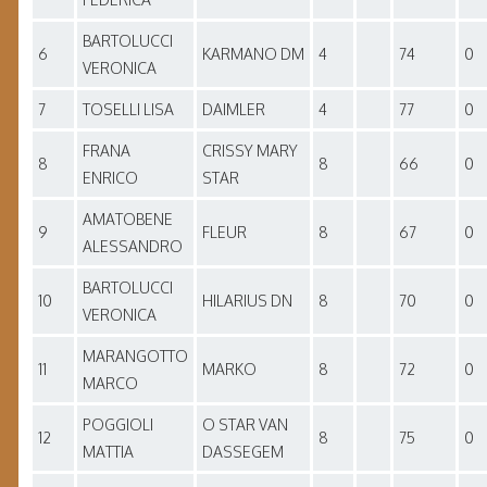
BARTOLUCCI
6
KARMANO DM
4
74
0
VERONICA
7
TOSELLI LISA
DAIMLER
4
77
0
FRANA
CRISSY MARY
8
8
66
0
ENRICO
STAR
AMATOBENE
9
FLEUR
8
67
0
ALESSANDRO
BARTOLUCCI
10
HILARIUS DN
8
70
0
VERONICA
MARANGOTTO
11
MARKO
8
72
0
MARCO
POGGIOLI
O STAR VAN
12
8
75
0
MATTIA
DASSEGEM