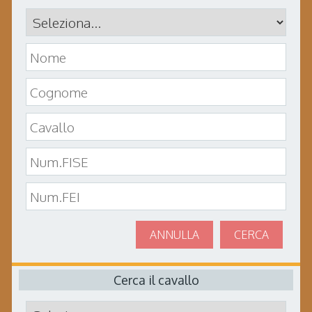
ANNULLA
CERCA
Cerca il cavallo