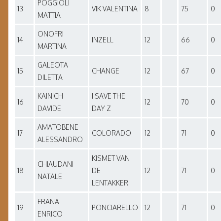
POGGIOLI
13
VIK VALENTINA
8
75
0
MATTIA
ONOFRI
14
INZELL
12
66
0
MARTINA
GALEOTA
15
CHANGE
12
67
0
DILETTA
KAINICH
I SAVE THE
16
12
70
0
DAVIDE
DAY Z
AMATOBENE
17
COLORADO
12
71
0
ALESSANDRO
KISMET VAN
CHIAUDANI
18
DE
12
71
0
NATALE
LENTAKKER
FRANA
19
PONCIARELLO
12
71
0
ENRICO