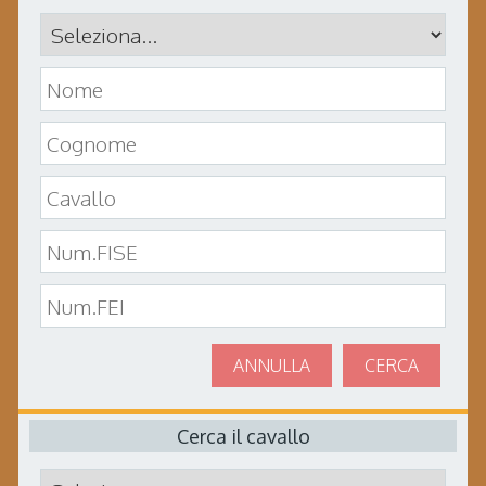
ANNULLA
CERCA
Cerca il cavallo