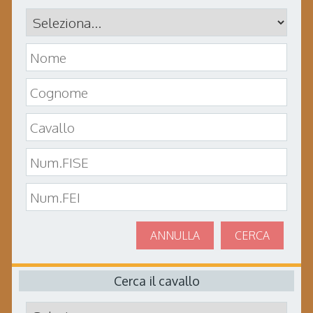
ANNULLA
CERCA
Cerca il cavallo