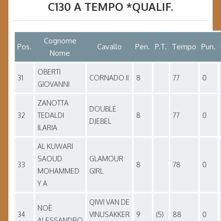
C130 A TEMPO *QUALIF.
Cognome
Pos.
Cavallo
Pen.
P.T.
Tempo
Pun.
Nome
OBERTI
31
CORNADO II
8
77
0
GIOVANNI
ZANOTTA
DOUBLE
32
TEDALDI
8
77
0
DJEBEL
ILARIA
AL KUWARI
SAOUD
GLAMOUR
33
8
78
0
MOHAMMED
GIRL
Y A
QIWI VAN DE
NOÈ
34
VINUSAKKER
9
(5)
88
0
ALESSANDRO