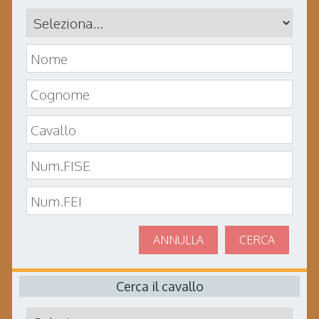
ANNULLA
CERCA
Cerca il cavallo