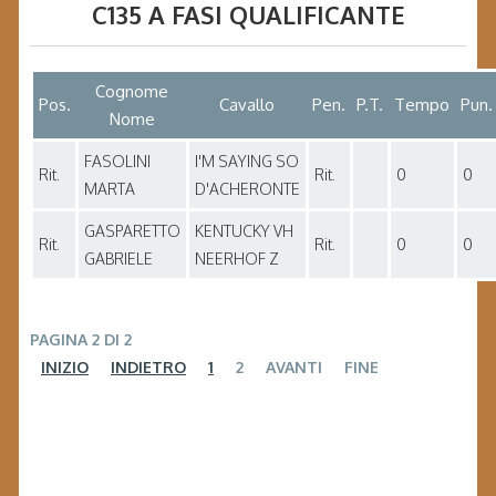
C135 A FASI QUALIFICANTE
Cognome
Pos.
Cavallo
Pen.
P.T.
Tempo
Pun.
Nome
FASOLINI
I'M SAYING SO
Rit.
Rit.
0
0
MARTA
D'ACHERONTE
GASPARETTO
KENTUCKY VH
Rit.
Rit.
0
0
GABRIELE
NEERHOF Z
PAGINA 2 DI 2
INIZIO
INDIETRO
1
2
AVANTI
FINE