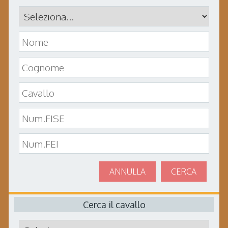
ANNULLA
CERCA
Cerca il cavallo