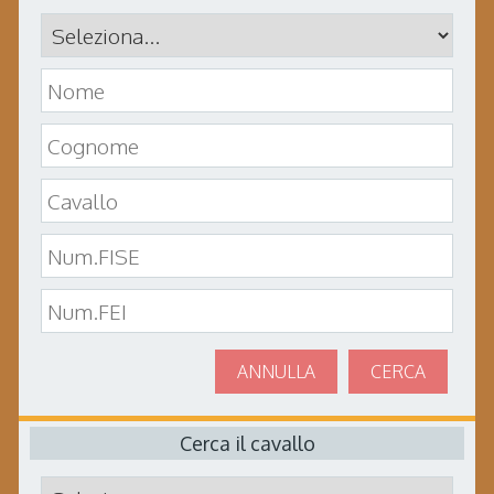
ANNULLA
CERCA
Cerca il cavallo