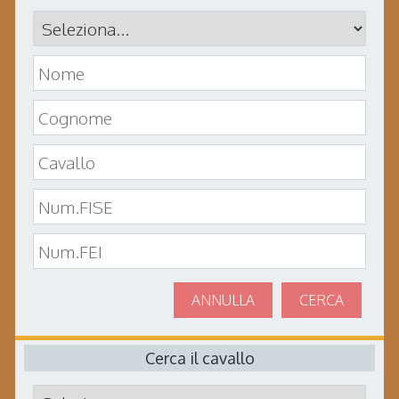
ANNULLA
CERCA
Cerca il cavallo