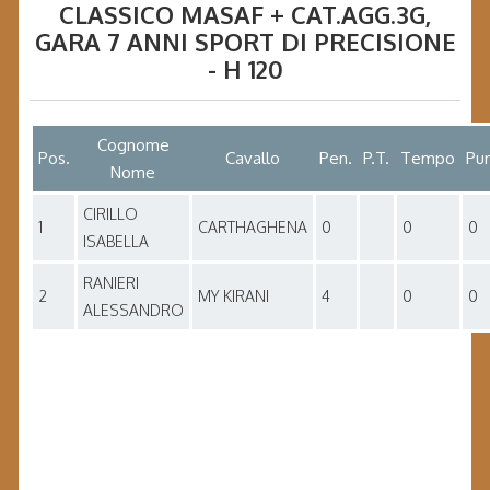
CLASSICO MASAF + CAT.AGG.3G
,
GARA
7 ANNI SPORT DI PRECISIONE
- H 120
Cognome
Pos.
Cavallo
Pen.
P.T.
Tempo
Pun
Nome
CIRILLO
1
CARTHAGHENA
0
0
0
ISABELLA
RANIERI
2
MY KIRANI
4
0
0
ALESSANDRO