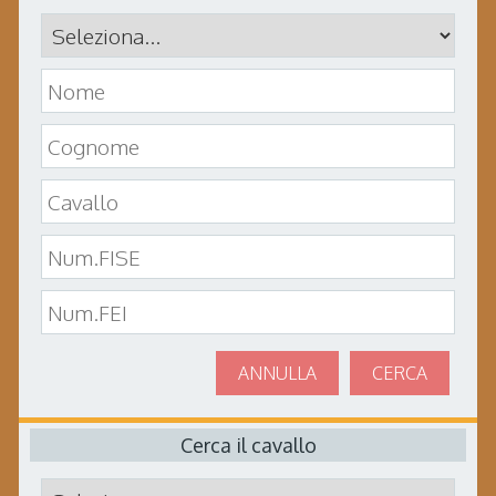
ANNULLA
CERCA
Cerca il cavallo